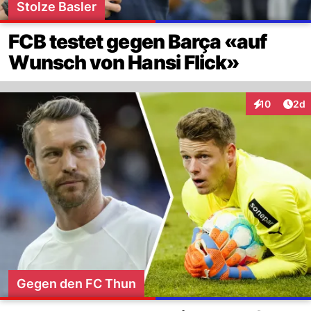
Stolze Basler
FCB testet gegen Barça «auf
Wunsch von Hansi Flick»
Arti
10
2d
Interaktione
Gegen den FC Thun