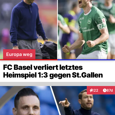
Europa weg
FC Basel verliert letztes
Heimspiel 1:3 gegen St.Gallen
Artik
122
87d
Interaktionen