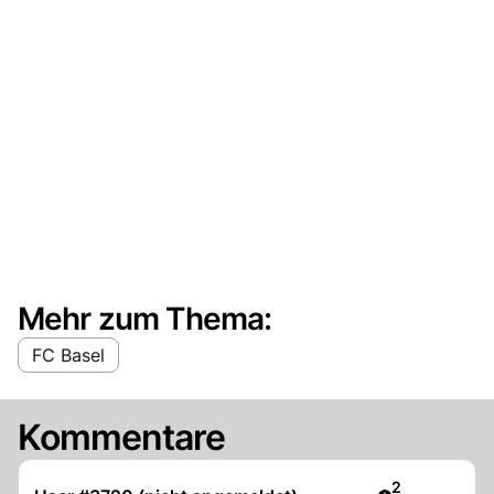
Mehr zum Thema:
FC Basel
Kommentare
Artikel veröff
2