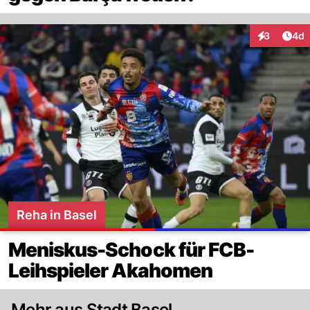
Arti
3
4d
Interaktion
Reha in Basel
Meniskus-Schock für FCB-
Leihspieler Akahomen
Mehr aus Stadt Basel