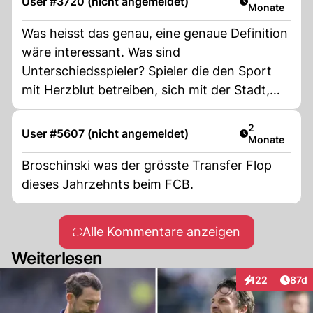
User #3720 (nicht angemeldet)
Monate
Was heisst das genau, eine genaue Definition
wäre interessant. Was sind
Unterschiedsspieler? Spieler die den Sport
mit Herzblut betreiben, sich mit der Stadt,
der Region und dem Verein identifizieren?!?
Und nicht nur wegen des Geldes kommen. Es
Artikel veröff
2
User #5607 (nicht angemeldet)
Monate
muss im kollektiv stimmen, 11 Spieler auf dem
Feld und auch die Ersatz Spieler müssen eine
Broschinski was der grösste Transfer Flop
Einheit sein.
dieses Jahrzehnts beim FCB.
Alle Kommentare anzeigen
Weiterlesen
Artik
122
87d
Interaktionen