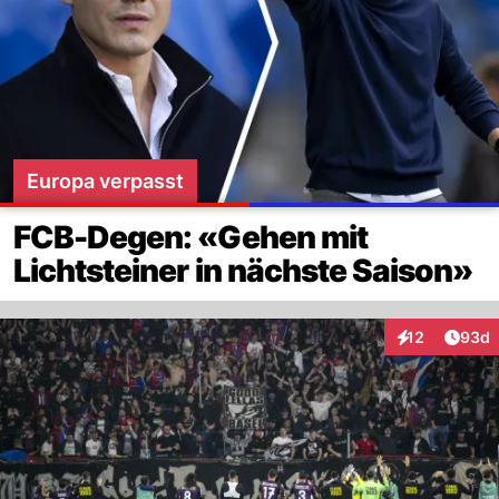
Europa verpasst
FCB-Degen: «Gehen mit
Lichtsteiner in nächste Saison»
Artik
12
93d
Interaktionen