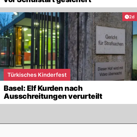
Arti
2d
Türkisches Kinderfest
Basel: Elf Kurden nach
Ausschreitungen verurteilt
Footer