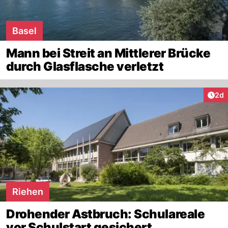
Basel
Mann bei Streit an Mittlerer Brücke
durch Glasflasche verletzt
Arti
2d
Riehen
Drohender Astbruch: Schulareale
vor Schulstart gesichert