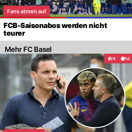
Fans atmen auf
FCB-Saisonabos werden nicht
teurer
Mehr FC Basel
Art
24
1d
Interaktione