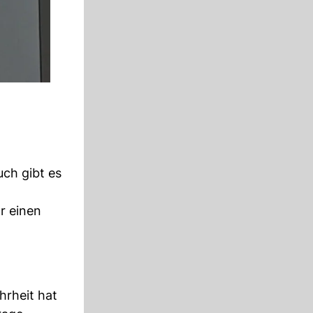
uch gibt es
r einen
hrheit hat