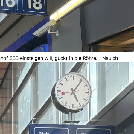
of SBB einsteigen will, guckt in die Röhre. - Nau.ch