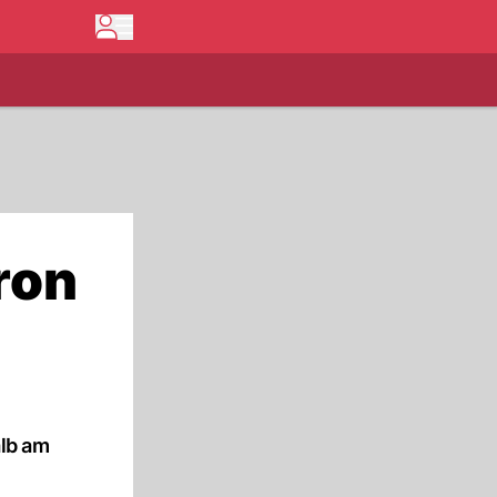
ron
alb am