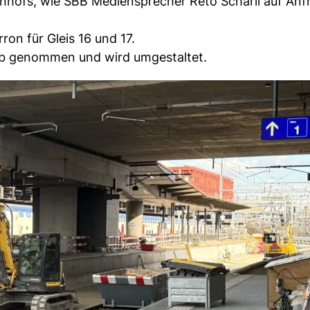
nhofs, wie SBB Mediensprecher Reto Schärli auf Anf
ron für Gleis 16 und 17.
ieb genommen und wird umgestaltet.