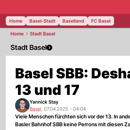
basel.
NAU
Home
Basel-Stadt
Baselland
FC Basel
Home
Stadt Basel
Stadt Basel
Basel SBB: Desha
13 und 17
Yannick Stay
Basel
,
07.04.2025 - 04:04
Viele Menschen fürchten sich vor der 13. In ande
Basler Bahnhof SBB keine Perrons mit diesen Z