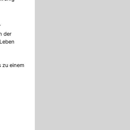
r
n der
 Leben
s zu einem