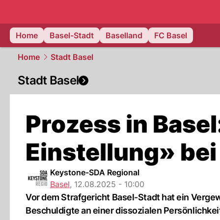
basel.
NAU
Home
Basel-Stadt
Baselland
FC Basel
Home
Stadt Basel
Stadt Basel
Prozess in Base
Einstellung» be
Keystone-SDA Regional
Basel
,
12.08.2025 - 10:00
Vor dem Strafgericht Basel-Stadt hat ein Verge
Beschuldigte an einer dissozialen Persönlichkei