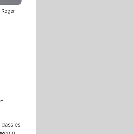
- Roger
h-
, dass es
 wenig