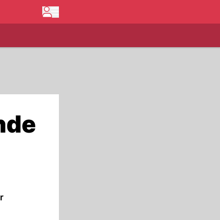
nde
r