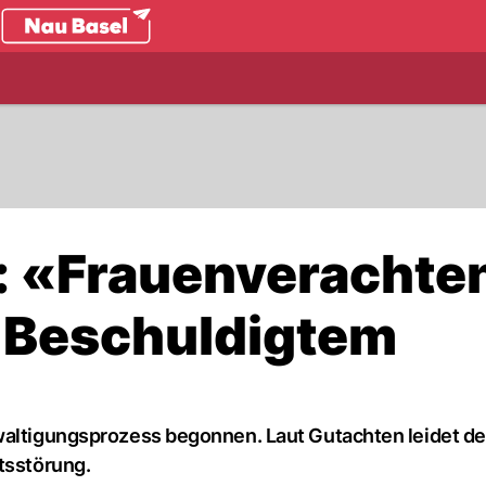
.ch
l: «Frauenverachte
i Beschuldigtem
waltigungsprozess begonnen. Laut Gutachten leidet de
tsstörung.