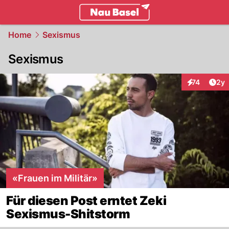
basel.
NAU.ch
Home
Sexismus
Sexismus
Arti
74
2y
Interaktione
«Frauen im Militär»
Für diesen Post erntet Zeki
Sexismus-Shitstorm