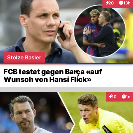
Artik
20
13h
Interaktionen
Stolze Basler
FCB testet gegen Barça «auf
Wunsch von Hansi Flick»
Art
10
1d
Interaktione