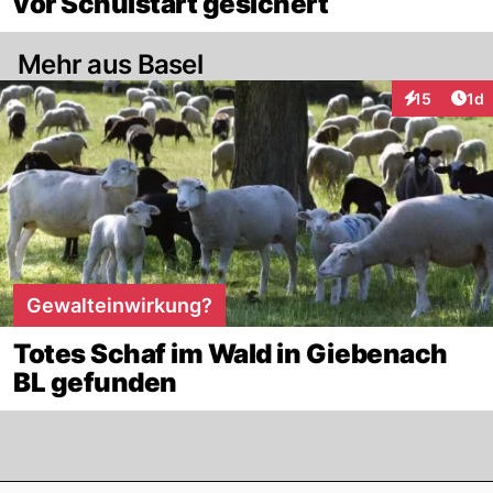
vor Schulstart gesichert
Mehr aus Basel
Art
15
1d
Interaktione
Gewalteinwirkung?
Totes Schaf im Wald in Giebenach
BL gefunden