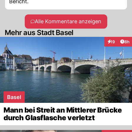
Bericht.
Alle Kommentare anzeigen
Mehr aus Stadt Basel
Arti
19
8h
Interaktione
Basel
Mann bei Streit an Mittlerer Brücke
durch Glasflasche verletzt