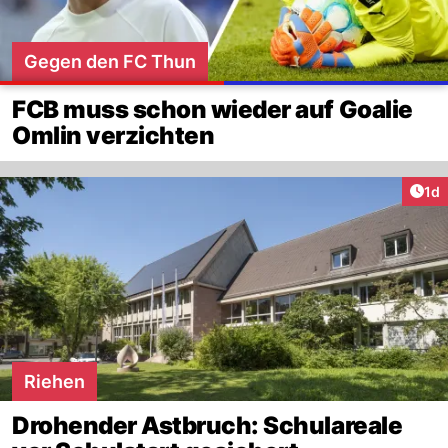
Gegen den FC Thun
FCB muss schon wieder auf Goalie
Omlin verzichten
Art
1d
Riehen
Drohender Astbruch: Schulareale