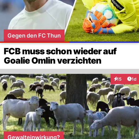
Gegen den FC Thun
FCB muss schon wieder auf
Goalie Omlin verzichten
Art
15
1d
Interaktione
Gewalteinwirkung?