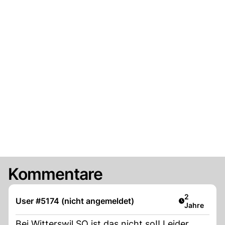
Kommentare
Artikel verö
2
User #5174 (nicht angemeldet)
Jahre
Bei Witterswil SO ist das nicht so!! Leider