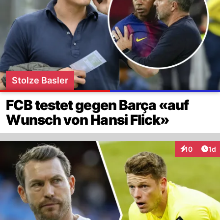
Stolze Basler
FCB testet gegen Barça «auf
Wunsch von Hansi Flick»
Art
10
1d
Interaktione