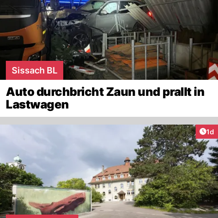
Sissach BL
Auto durchbricht Zaun und prallt in
Lastwagen
Art
1d