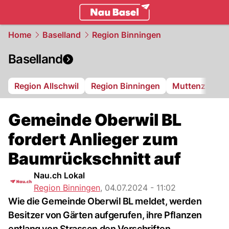
basel.
NAU.ch
Home
Baselland
Region Binningen
Baselland
Region Allschwil
Region Binningen
Muttenz
Bi
Gemeinde Oberwil BL
fordert Anlieger zum
Baumrückschnitt auf
Nau.ch Lokal
Region Binningen
,
04.07.2024 - 11:02
Wie die Gemeinde Oberwil BL meldet, werden
Besitzer von Gärten aufgerufen, ihre Pflanzen
entlang von Strassen den Vorschriften