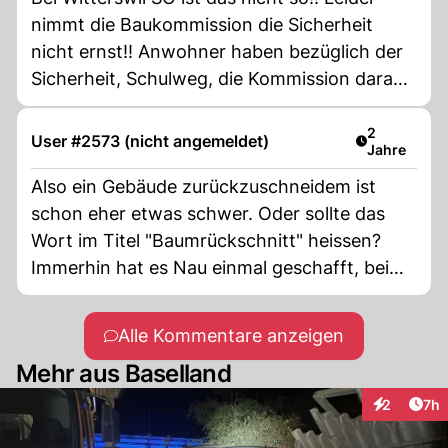
nimmt die Baukommission die Sicherheit
nicht ernst!! Anwohner haben bezüglich der
Sicherheit, Schulweg, die Kommission darauf
hingewiesen!! Vielleicht sind die falschen
"sogenannten Fachleute" in dieser
Artikel verö
2
User #2573 (nicht angemeldet)
Jahre
Kommission!!
Also ein Gebäude zurückzuschneidem ist
schon eher etwas schwer. Oder sollte das
Wort im Titel "Baumrückschnitt" heissen?
Immerhin hat es Nau einmal geschafft, bei
einem Bericht über Oberwil BL auch
tatsächlich ein Bild aus Oberwil BL zu
Alle Kommentare anzeigen
verwenden!
Mehr aus Baselland
Arti
2
7h
Interaktion