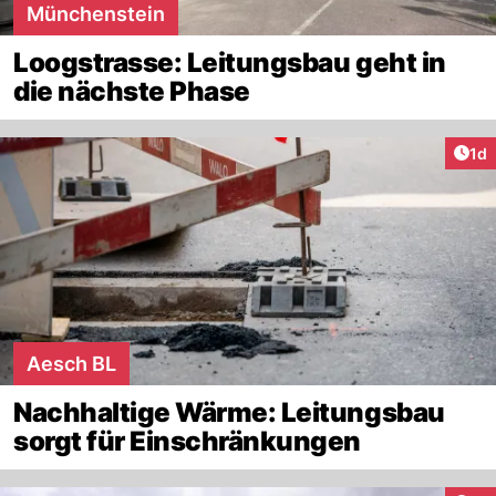
Münchenstein
Loogstrasse: Leitungsbau geht in
die nächste Phase
Art
1d
Aesch BL
Nachhaltige Wärme: Leitungsbau
sorgt für Einschränkungen