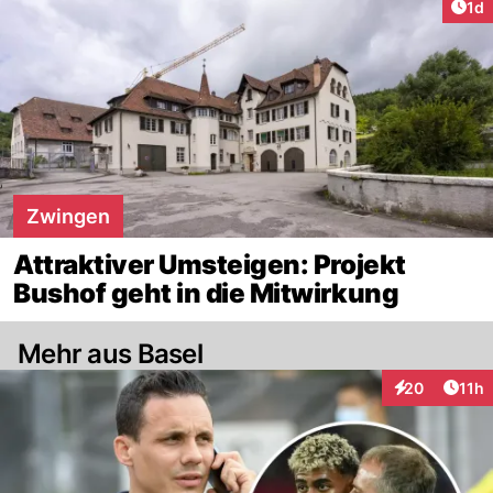
Art
1d
Zwingen
Attraktiver Umsteigen: Projekt
Bushof geht in die Mitwirkung
Mehr aus Basel
Artik
20
11h
Interaktionen