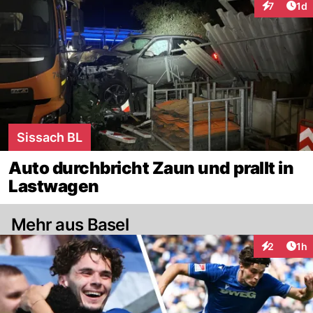
Art
7
1d
Interaktion
Sissach BL
Auto durchbricht Zaun und prallt in
Lastwagen
Mehr aus Basel
Art
2
1h
Interaktion