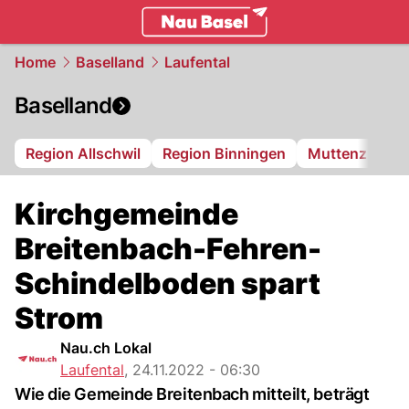
basel.
NAU.ch
Home
Baselland
Laufental
Baselland
Region Allschwil
Region Binningen
Muttenz
Bi
Kirchgemeinde
Breitenbach-Fehren-
Schindelboden spart
Strom
Nau.ch Lokal
Laufental
,
24.11.2022 - 06:30
Wie die Gemeinde Breitenbach mitteilt, beträgt