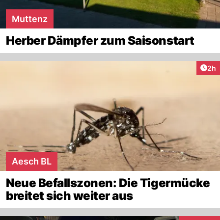
Muttenz
Herber Dämpfer zum Saisonstart
Arti
2h
Aesch BL
Neue Befallszonen: Die Tigermücke
breitet sich weiter aus