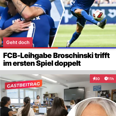
Geht doch
FCB-Leihgabe Broschinski trifft
im ersten Spiel doppelt
Artik
30
11h
Interaktionen