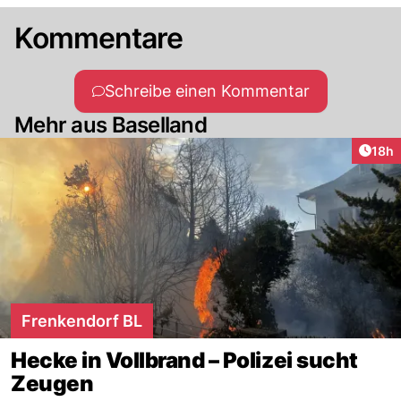
Kommentare
Schreibe einen Kommentar
Mehr aus Baselland
Artik
18h
Frenkendorf BL
Hecke in Vollbrand – Polizei sucht
Zeugen