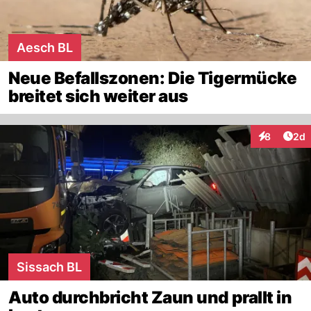
Aesch BL
Neue Befallszonen: Die Tigermücke
breitet sich weiter aus
Arti
8
2d
Interaktion
Sissach BL
Auto durchbricht Zaun und prallt in