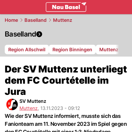
basel.
NAU.ch
Home
Baselland
Muttenz
Baselland
Region Allschwil
Region Binningen
Muttenz
Bi
Der SV Muttenz unterliegt
dem FC Courtételle im
Jura
SV Muttenz
Muttenz
,
13.11.2023 - 09:12
Wie der SV Muttenz informiert, musste sich das
Fanionteam am 11. November 2023 im Spiel gegen
den FC Courtételle mit einer 1:3-Niederlage