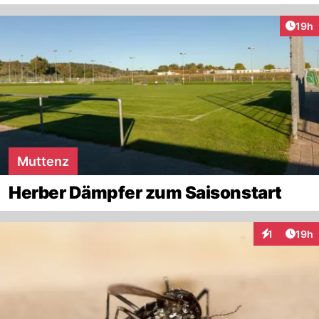
Artik
19h
Muttenz
Herber Dämpfer zum Saisonstart
Artik
1
19h
Interaktione