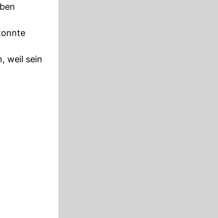
aben
konnte
 weil sein