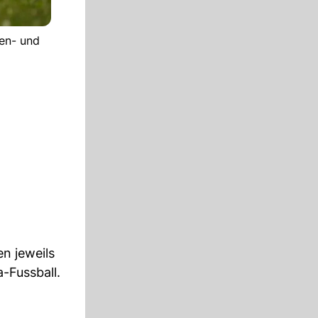
nen- und
n jeweils
-Fussball.