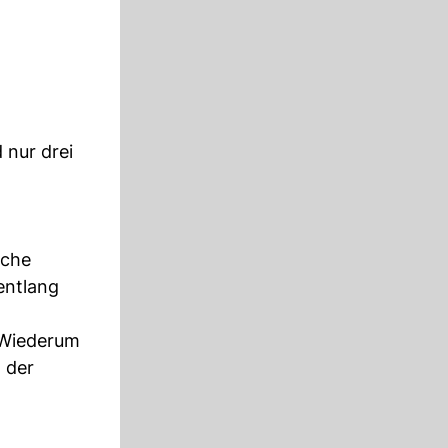
 nur drei
iche
 entlang
 Wiederum
 der