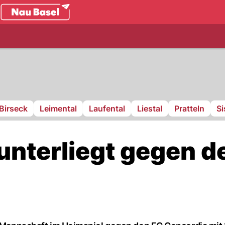
.ch
Birseck
Leimental
Laufental
Liestal
Pratteln
S
unterliegt gegen d