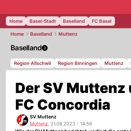
basel.
NAU
Home
Basel-Stadt
Baselland
FC Basel
Home
Baselland
Muttenz
Baselland
Region Allschwil
Region Binningen
Muttenz
Der SV Muttenz 
FC Concordia
SV Muttenz
Muttenz
,
21.08.2023 - 14:56