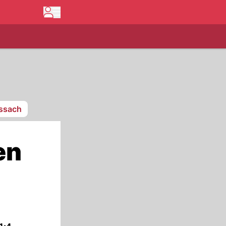
issach
en