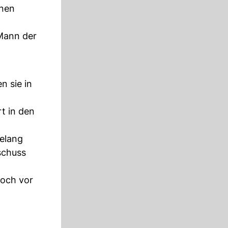
onen
Mann der
n sie in
t in den
elang
schuss
noch vor