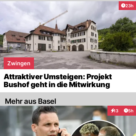
Artik
23h
Zwingen
Attraktiver Umsteigen: Projekt
Bushof geht in die Mitwirkung
Mehr aus Basel
Arti
13
5h
Interaktione