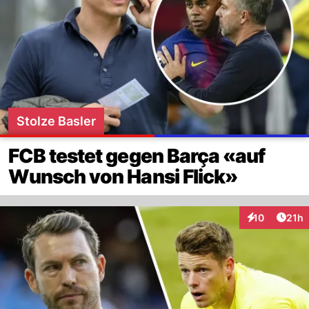
Stolze Basler
FCB testet gegen Barça «auf
Wunsch von Hansi Flick»
Artik
10
21h
Interaktionen