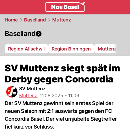
basel.
NAU.ch
Home
Baselland
Muttenz
Baselland
Region Allschwil
Region Binningen
Muttenz
Bi
SV Muttenz siegt spät im
Derby gegen Concordia
SV Muttenz
Muttenz
,
11.08.2025 - 11:06
Der SV Muttenz gewinnt sein erstes Spiel der
neuen Saison mit 2:1 auswärts gegen den FC
Concordia Basel. Der viel umjubelte Siegtreffer
fiel kurz vor Schluss.