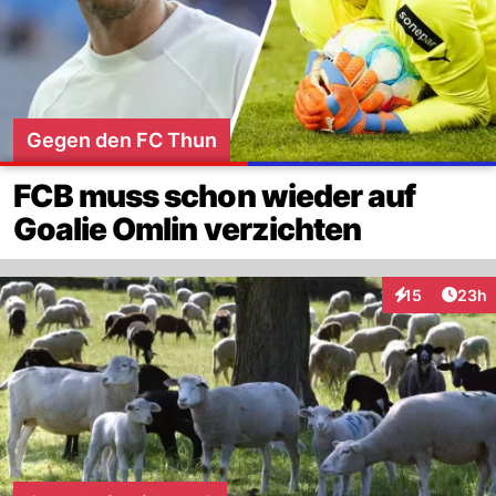
Gegen den FC Thun
FCB muss schon wieder auf
Goalie Omlin verzichten
Artik
15
23h
Interaktionen