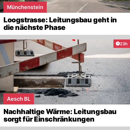
Münchenstein
Loogstrasse: Leitungsbau geht in
die nächste Phase
Artik
23h
Aesch BL
Nachhaltige Wärme: Leitungsbau
sorgt für Einschränkungen