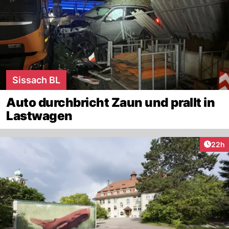
Sissach BL
Auto durchbricht Zaun und prallt in
Lastwagen
Artik
22h