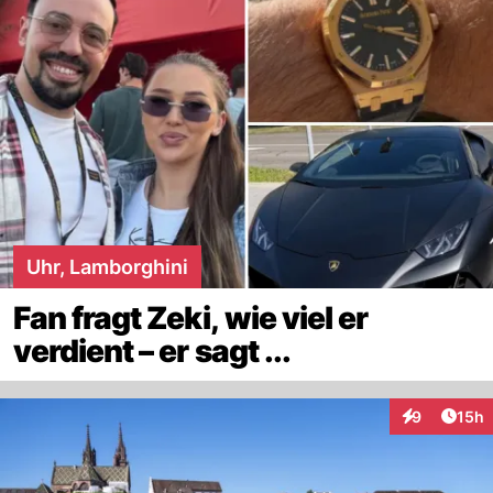
Uhr, Lamborghini
Fan fragt Zeki, wie viel er
verdient – er sagt ...
Artik
9
15h
Interaktione