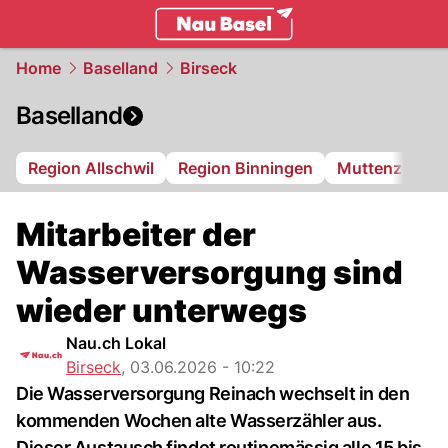
basel.
NAU.ch
Home
Baselland
Birseck
Baselland
Region Allschwil
Region Binningen
Muttenz
Bi
Mitarbeiter der
Wasserversorgung sind
wieder unterwegs
Nau.ch Lokal
Birseck
,
03.06.2026 - 10:22
Die Wasserversorgung Reinach wechselt in den
kommenden Wochen alte Wasserzähler aus.
Dieser Austausch findet routinemässig alle 15 bis