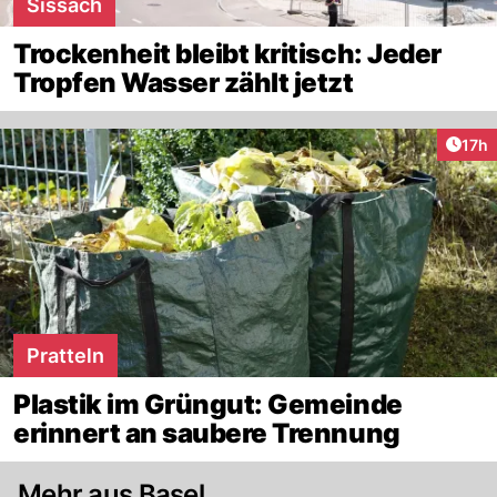
Sissach
Trockenheit bleibt kritisch: Jeder
Tropfen Wasser zählt jetzt
Artik
17h
Pratteln
Plastik im Grüngut: Gemeinde
erinnert an saubere Trennung
Mehr aus Basel