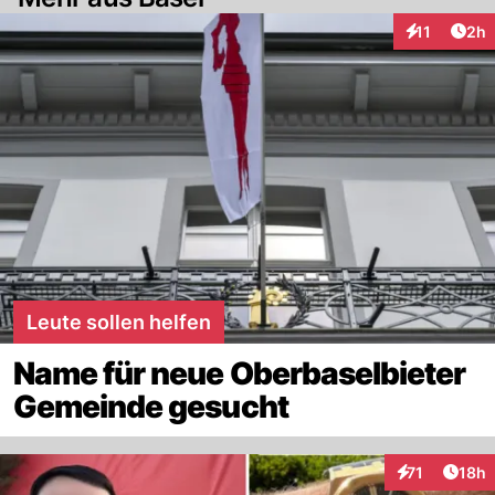
Arti
11
2h
Interaktione
Leute sollen helfen
Name für neue Oberbaselbieter
Gemeinde gesucht
Artik
71
18h
Interaktionen