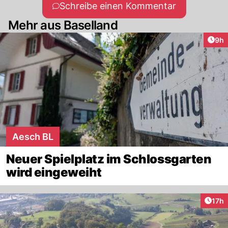
Schreibe einen Kommentar
Mehr aus Baselland
Arti
9h
Aesch BL
Neuer Spielplatz im Schlossgarten
wird eingeweiht
Artik
17h