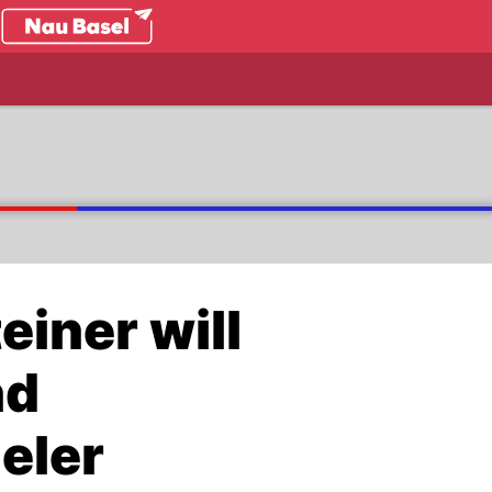
.ch
einer will
nd
eler