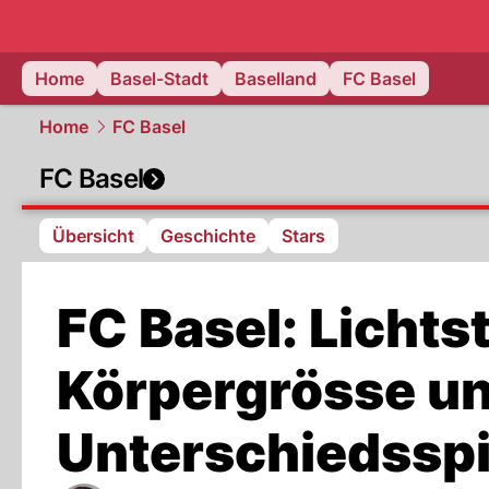
basel.
NAU
Home
Basel-Stadt
Baselland
FC Basel
Home
FC Basel
FC Basel
Übersicht
Geschichte
Stars
FC Basel: Lichtst
Körpergrösse u
Unterschiedsspi