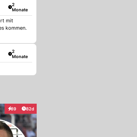
Artikel veröffentlicht:
2
Monate
ldes kommen.
Artikel veröffentlicht:
2
Monate
Artikel veröffentlicht:
89
82d
Interaktionen