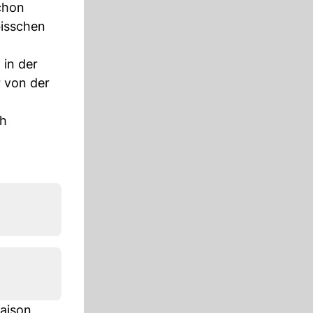
schon
bisschen
in der
r von der
ch
Saison