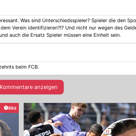
die den Sport mit
d dem Verein identifizieren?!? Und nicht nur wegen des Ge
und auch die Ersatz Spieler müssen eine Einheit sein.
rzehnts beim FCB.
e Kommentare anzeigen
Artikel veröffentlicht:
86d
raktionen