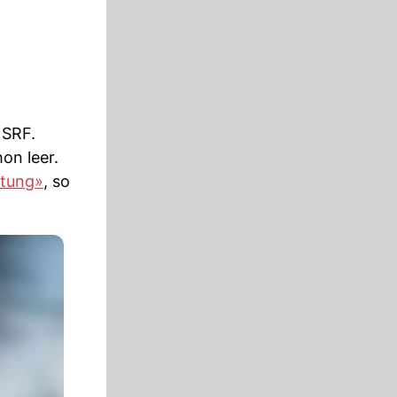
 SRF.
on leer.
itung»
, so