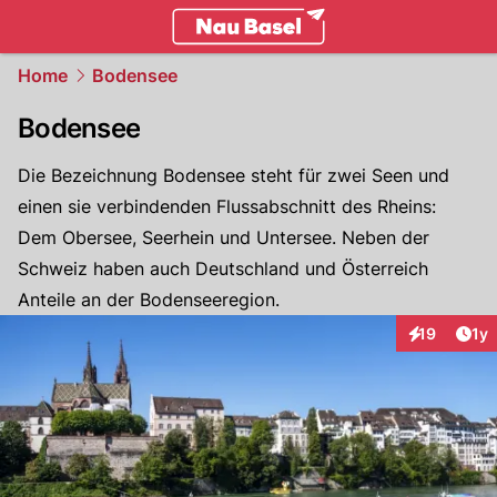
basel.
NAU.ch
Home
Bodensee
Bodensee
Die Bezeichnung Bodensee steht für zwei Seen und
einen sie verbindenden Flussabschnitt des Rheins:
Dem Obersee, Seerhein und Untersee. Neben der
Schweiz haben auch Deutschland und Österreich
Anteile an der Bodenseeregion.
Art
19
1y
Interaktione