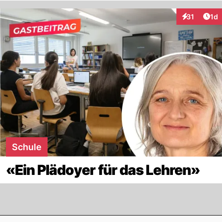
Art
31
1d
Interaktione
Schule
«Ein Plädoyer für das Lehren»