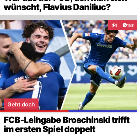
wünscht, Flavius Daniliuc?
Artik
4
18h
Interaktione
Geht doch
FCB-Leihgabe Broschinski trifft
im ersten Spiel doppelt