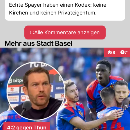
Echte Spayer haben einen Kodex: keine
Kirchen und keinen Privateigentum.
Alle Kommentare anzeigen
Mehr aus Stadt Basel
Art
38
7'
Interaktione
4:2 gegen Thun