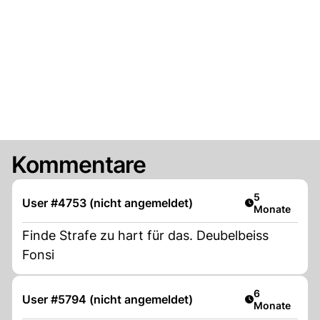
Kommentare
Artikel veröff
5
User #4753 (nicht angemeldet)
Monate
Finde Strafe zu hart für das. Deubelbeiss
Fonsi
Artikel veröff
6
User #5794 (nicht angemeldet)
Monate