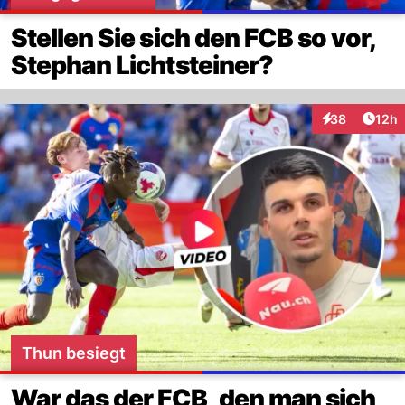
Stellen Sie sich den FCB so vor,
Stephan Lichtsteiner?
Artik
38
12h
Interaktionen
Thun besiegt
War das der FCB, den man sich