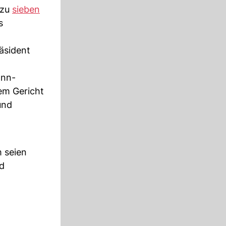
 zu
sieben
s
äsident
ann-
em Gericht
und
m seien
d