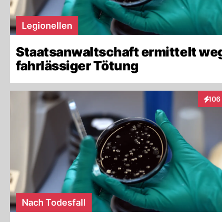
Legionellen
Staatsanwaltschaft ermittelt we
fahrlässiger Tötung
106
Inter
Nach Todesfall