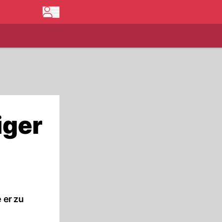
iger
 er zu