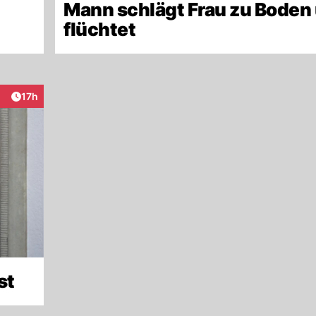
Mann schlägt Frau zu Boden
flüchtet
Artikel veröffentlicht:
17h
eraktionen
st