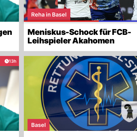
Reha in Basel
gen
Meniskus-Schock für FCB-
Leihspieler Akahomen
Artikel veröffentlicht:
13h
aktionen
Basel