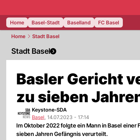
basel.
NAU
Home
Basel-Stadt
Baselland
FC Basel
Home
Stadt Basel
Stadt Basel
Basler Gericht v
zu sieben Jahre
Keystone-SDA
Basel
,
14.07.2023 - 17:14
Im Oktober 2022 folgte ein Mann in Basel einer 
sieben Jahren Gefängnis verurteilt.