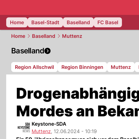
basel.
NAU
Home
Basel-Stadt
Baselland
FC Basel
Home
Baselland
Muttenz
Baselland
Region Allschwil
Region Binningen
Muttenz
Drogenabhängig
Mordes an Bekan
Keystone-SDA
Muttenz
,
12.06.2024 - 10:19