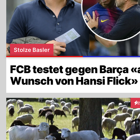
Stolze Basler
FCB testet gegen Barça «
Wunsch von Hansi Flick»
1
Int