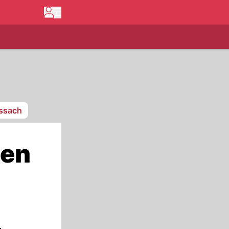
issach
gen