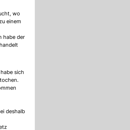
ucht, wo
 zu einem
m habe der
handelt
 habe sich
stochen.
enommen
ei deshalb
etz