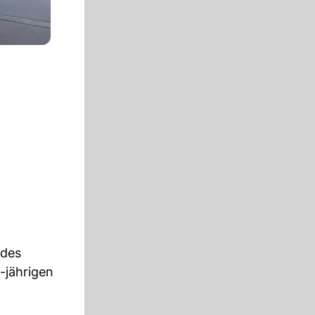
rdes
-jährigen