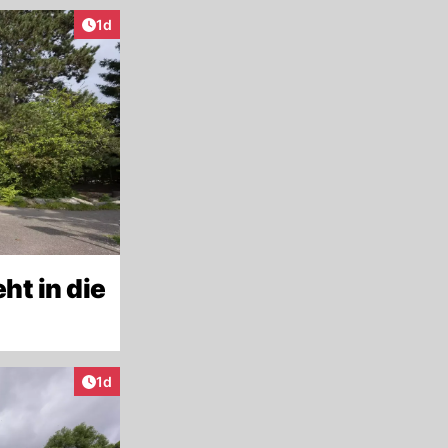
Artikel veröffentlicht:
1d
ht in die
Artikel veröffentlicht:
1d