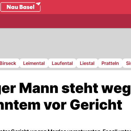
.ch
Birseck
Leimental
Laufental
Liestal
Pratteln
S
er Mann steht we
ntem vor Gericht