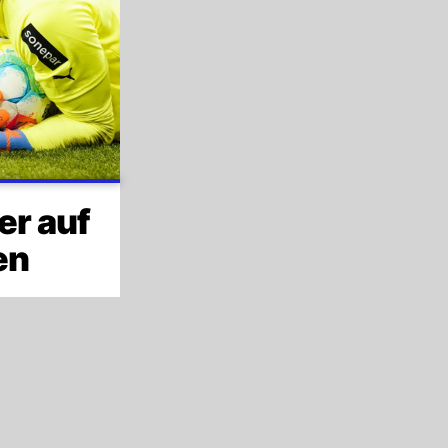
er auf
en