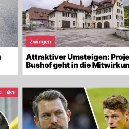
Zwingen
u
Attraktiver Umsteigen: Proj
Bushof geht in die Mitwirku
Artikel veröffentlicht:
0
7h
eraktionen