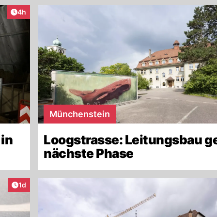
Artikel veröffentlicht:
4h
Münchenstein
 in
Loogstrasse: Leitungsbau ge
nächste Phase
Artikel veröffentlicht:
1d