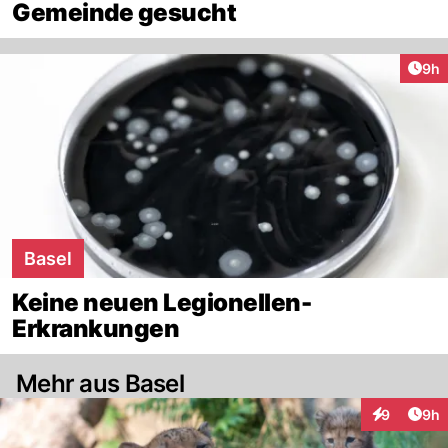
Gemeinde gesucht
Arti
9h
Basel
Keine neuen Legionellen-
Erkrankungen
Mehr aus Basel
Arti
9
9h
Interaktion