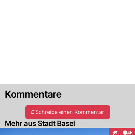
Kommentare
Schreibe einen Kommentar
Mehr aus Stadt Basel
Arti
7
4h
Interaktion