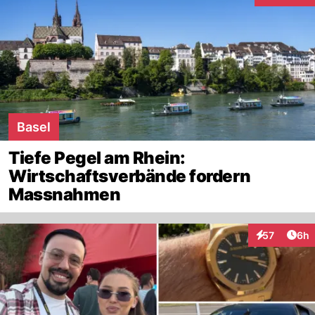
Basel
Tiefe Pegel am Rhein:
Wirtschaftsverbände fordern
Massnahmen
Arti
57
6h
Interaktionen