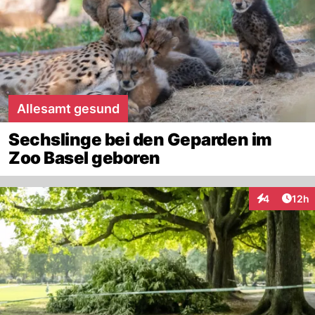
Allesamt gesund
Sechslinge bei den Geparden im
Zoo Basel geboren
Artik
4
12h
Interaktione