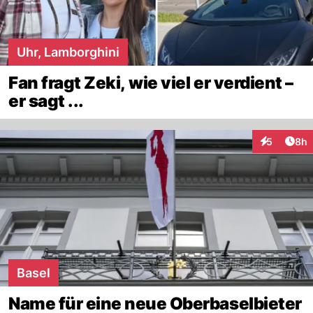
Uhr, Lamborghini
Fan fragt Zeki, wie viel er verdient –
er sagt ...
Arti
5
8h
Interaktion
Basel
Name für eine neue Oberbaselbieter