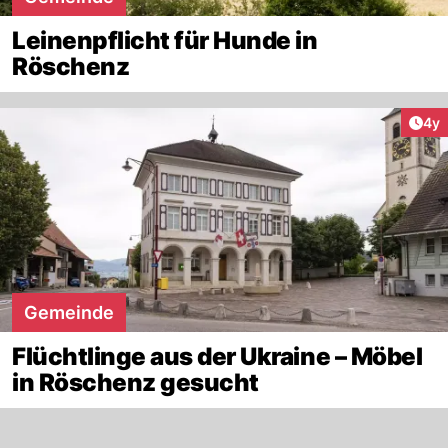
Leinenpflicht für Hunde in
Röschenz
Arti
4y
Gemeinde
Flüchtlinge aus der Ukraine – Möbel
in Röschenz gesucht