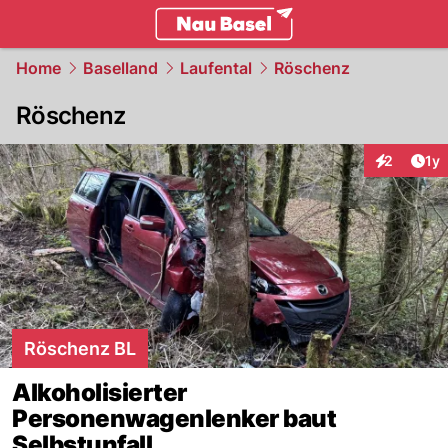
basel.
NAU.ch
Home
Baselland
Laufental
Röschenz
Röschenz
Art
2
1y
Interaktion
Röschenz BL
Alkoholisierter
Personenwagenlenker baut
Selbstunfall