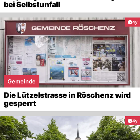
bei Selbstunfall
Arti
4y
Gemeinde
Die Lützelstrasse in Röschenz wird
gesperrt
Arti
4y