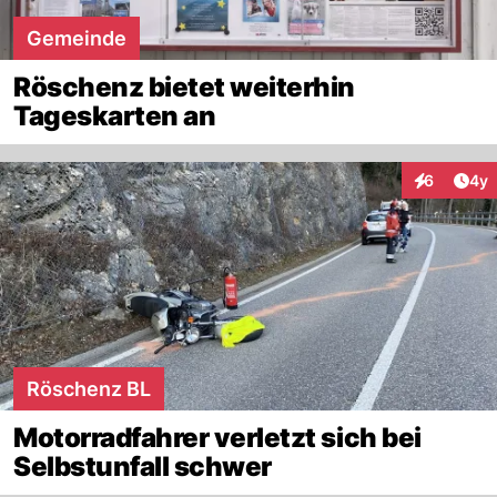
Gemeinde
Röschenz bietet weiterhin
Tageskarten an
Arti
6
4y
Interaktion
Röschenz BL
Motorradfahrer verletzt sich bei
Selbstunfall schwer