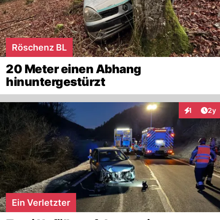
Röschenz BL
20 Meter einen Abhang
hinuntergestürzt
Arti
1
2y
Interaktion
Ein Verletzter