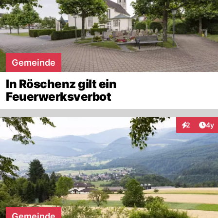
Gemeinde
In Röschenz gilt ein
Feuerwerksverbot
Arti
2
4y
Interaktion
Gemeinde