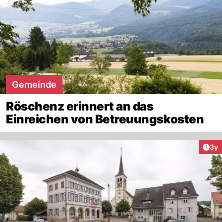
Gemeinde
Röschenz erinnert an das
Einreichen von Betreuungskosten
Arti
3y