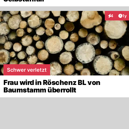
Art
4
1y
Interaktion
Schwer verletzt
Frau wird in Röschenz BL von
Baumstamm überrollt