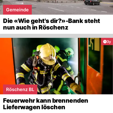
Gemeinde
Die «Wie geht's dir?»-Bank steht
nun auch in Röschenz
Arti
3y
Röschenz BL
Feuerwehr kann brennenden
Lieferwagen löschen