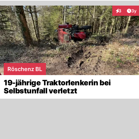
Arti
3
3y
Interaktion
Röschenz BL
19-jährige Traktorlenkerin bei
Selbstunfall verletzt