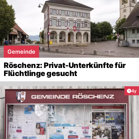
Gemeinde
Röschenz: Privat-Unterkünfte für
Flüchtlinge gesucht
Arti
4y