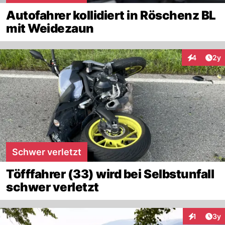
Autofahrer kollidiert in Röschenz BL
mit Weidezaun
Arti
4
2y
Interaktion
Schwer verletzt
Töfffahrer (33) wird bei Selbstunfall
schwer verletzt
Arti
1
3y
Interaktion