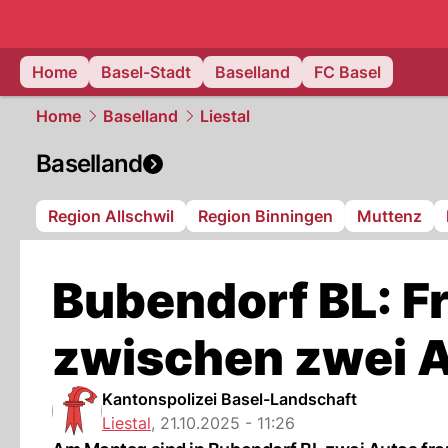
basel.
NAU
Home
Basel-Stadt
Baselland
FC Basel
Home
Baselland
Liestal
Baselland
Region Allschwil
Region Binningen
Muttenz
Bubendorf BL: Fr
zwischen zwei Au
Kantonspolizei Basel-Landschaft
Liestal
,
21.10.2025 - 11:26