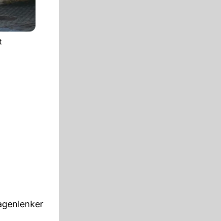
t
agenlenker