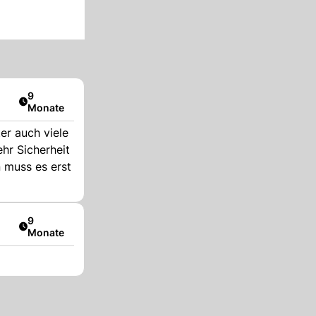
Artikel veröffentlicht:
9
Monate
er auch viele
hr Sicherheit
 muss es erst
Artikel veröffentlicht:
9
Monate