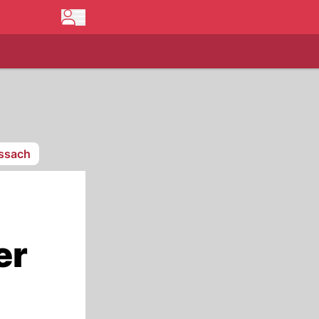
issach
er