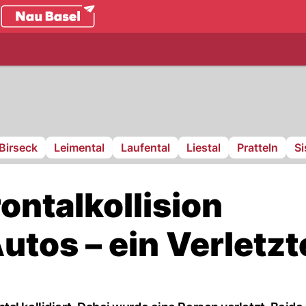
.ch
Birseck
Leimental
Laufental
Liestal
Pratteln
S
ontalkollision
tos – ein Verletzt