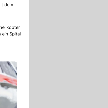
mit dem
helikopter
 ein Spital