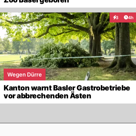
Arti
3
4h
Interaktion
Wegen Dürre
Kanton warnt Basler Gastrobetriebe
vor abbrechenden Ästen
Footer