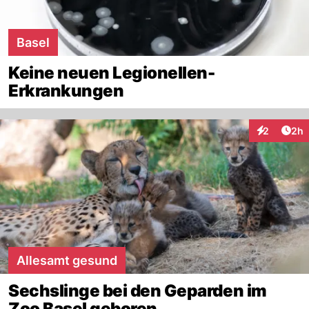
Basel
Keine neuen Legionellen-
Erkrankungen
Arti
2
2h
Interaktion
Allesamt gesund
Sechslinge bei den Geparden im
Zoo Basel geboren