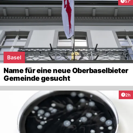
Arti
57'
Basel
Name für eine neue Oberbaselbieter
Gemeinde gesucht
Arti
2h