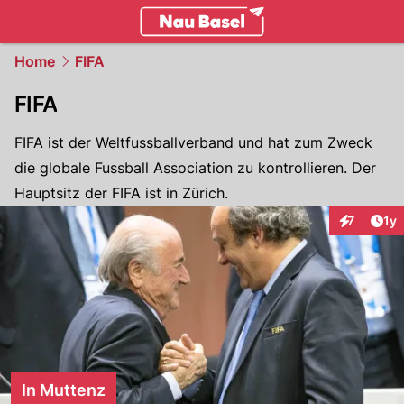
basel.
NAU.ch
Home
FIFA
FIFA
FIFA ist der Weltfussballverband und hat zum Zweck
die globale Fussball Association zu kontrollieren. Der
Hauptsitz der FIFA ist in Zürich.
Art
7
1y
Interaktion
In Muttenz