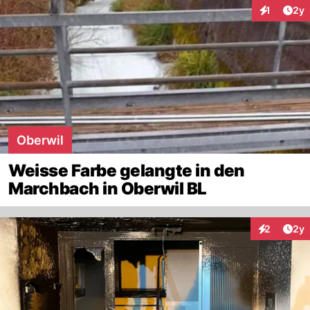
Arti
1
2y
Interaktion
Oberwil
Weisse Farbe gelangte in den
Marchbach in Oberwil BL
Arti
2
2y
Interaktion