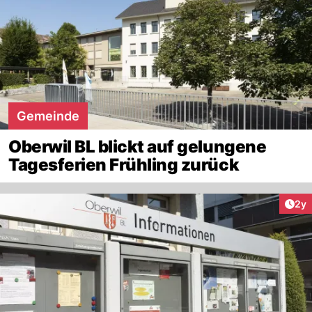
Gemeinde
Oberwil BL blickt auf gelungene
Tagesferien Frühling zurück
Arti
2y