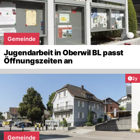
Gemeinde
Jugendarbeit in Oberwil BL passt
Öffnungszeiten an
Arti
2y
Gemeinde