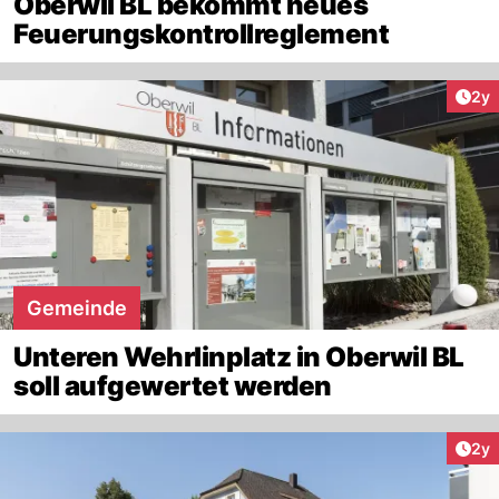
Oberwil BL bekommt neues
Feuerungskontrollreglement
Arti
2y
Gemeinde
Unteren Wehrlinplatz in Oberwil BL
soll aufgewertet werden
Arti
2y