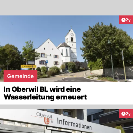
Arti
2y
Gemeinde
In Oberwil BL wird eine
Wasserleitung erneuert
Arti
2y