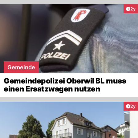
Arti
2y
Gemeinde
Gemeindepolizei Oberwil BL muss
einen Ersatzwagen nutzen
Arti
2y