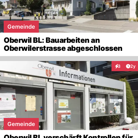
Gemeinde
Oberwil BL: Bauarbeiten an
Oberwilerstrasse abgeschlossen
Arti
3
2y
Interaktion
Gemeinde
Oberwil BL verschärft Kontrollen für