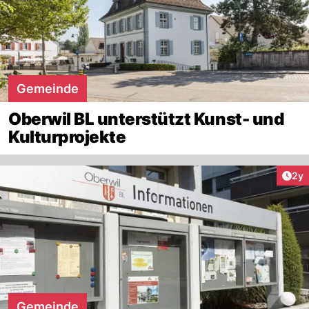
Gemeinde
Oberwil BL unterstützt Kunst- und
Kulturprojekte
Arti
2y
Gemeinde