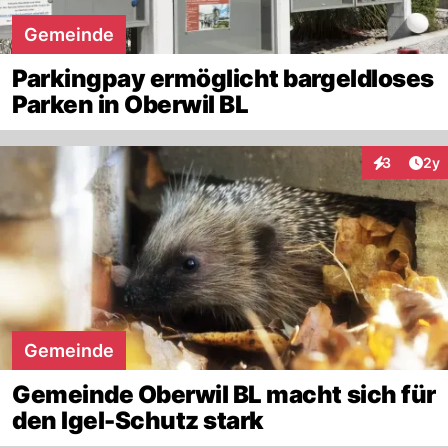
Gemeinde
Parkingpay ermöglicht bargeldloses
Parken in Oberwil BL
Arti
3
2y
Interaktion
Gemeinde
Gemeinde Oberwil BL macht sich für
den Igel-Schutz stark