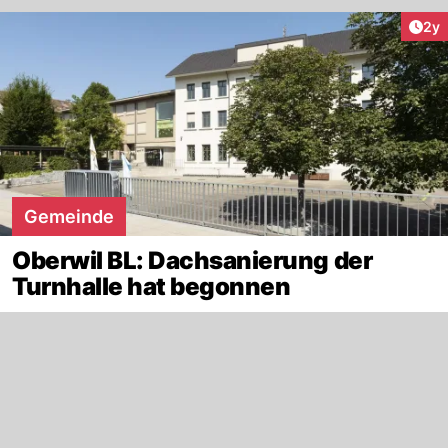
Arti
2y
Gemeinde
Oberwil BL: Dachsanierung der
Turnhalle hat begonnen