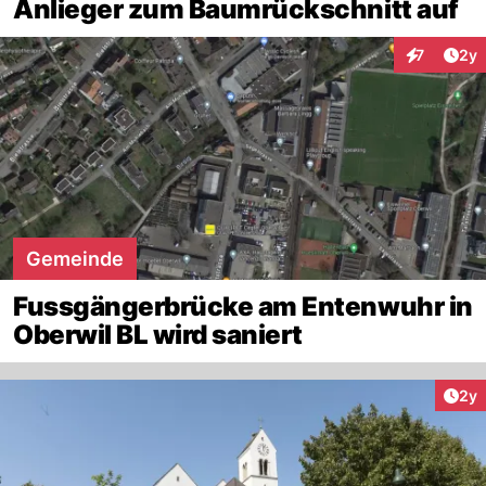
Anlieger zum Baumrückschnitt auf
Arti
7
2y
Interaktion
Gemeinde
Fussgängerbrücke am Entenwuhr in
Oberwil BL wird saniert
Arti
2y