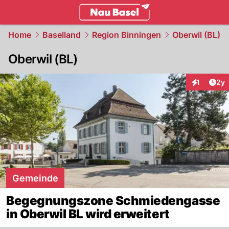
basel.
NAU.ch
Home
Baselland
Region Binningen
Oberwil (BL)
Oberwil (BL)
Arti
1
2y
Interaktion
Gemeinde
Begegnungszone Schmiedengasse
in Oberwil BL wird erweitert