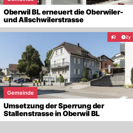
Oberwil BL erneuert die Oberwiler-
und Allschwilerstrasse
Arti
2
2y
Interaktion
Gemeinde
Umsetzung der Sperrung der
Stallenstrasse in Oberwil BL