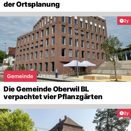
der Ortsplanung
Arti
2y
Gemeinde
Die Gemeinde Oberwil BL
verpachtet vier Pflanzgärten
Arti
2y