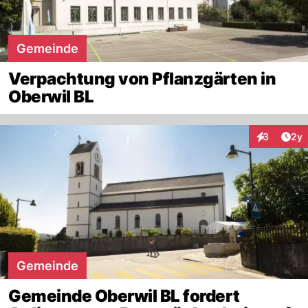
Gemeinde
Verpachtung von Pflanzgärten in
Oberwil BL
Arti
3
2y
Interaktion
Gemeinde
Gemeinde Oberwil BL fordert