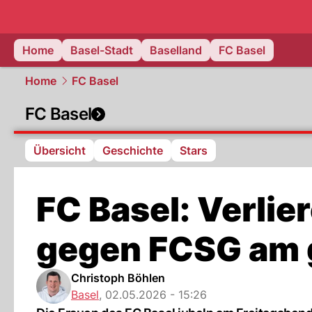
basel.
NAU
Home
Basel-Stadt
Baselland
FC Basel
Home
FC Basel
FC Basel
Übersicht
Geschichte
Stars
FC Basel: Verlie
gegen FCSG am 
Christoph Böhlen
Basel
,
02.05.2026 - 15:26