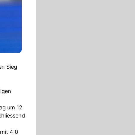
en Sieg
sigen
tag um 12
chliessend
mit 4:0