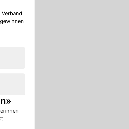
im Verband
u gewinnen
en»
lerinnen
kt