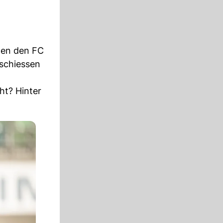
egen den FC
yschiessen
ht? Hinter