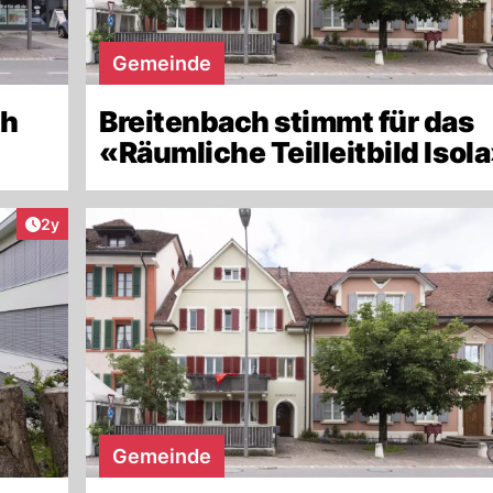
Gemeinde
ch
Breitenbach stimmt für das
«Räumliche Teilleitbild Isol
Artikel veröffentlicht:
2y
Gemeinde