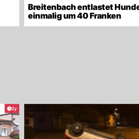
Breitenbach entlastet Hund
einmalig um 40 Franken
Artikel veröffentlicht:
2y