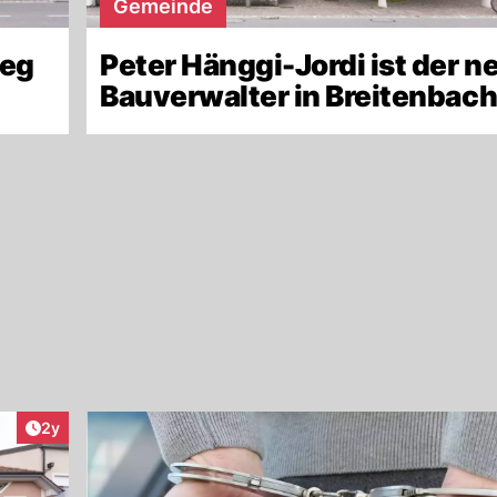
Gemeinde
ieg
Peter Hänggi-Jordi ist der n
Bauverwalter in Breitenbac
Artikel veröffentlicht:
2y