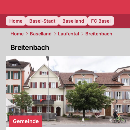
basel.
NAU
Home
Basel-Stadt
Baselland
FC Basel
Home
Baselland
Laufental
Breitenbach
Breitenbach
Gemeinde