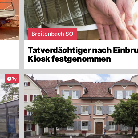
Breitenbach SO
Tatverdächtiger nach Einbru
Kiosk festgenommen
Artikel veröffentlicht:
3y