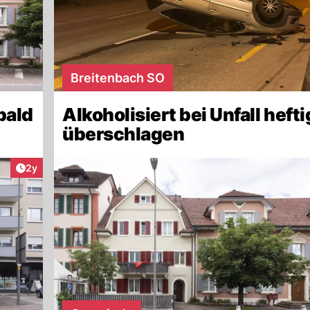
Breitenbach SO
bald
Alkoholisiert bei Unfall hefti
überschlagen
Artikel veröffentlicht:
2y