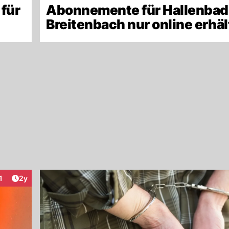
 für
Abonnemente für Hallenbad
Breitenbach nur online erhäl
Artikel veröffentlicht:
1
2y
nteraktionen